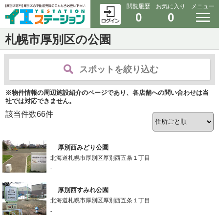
閲覧履歴
お気に入り
メニュー
0
0
札幌市厚別区の公園
スポットを絞り込む
※物件情報の周辺施設紹介のページであり、各店舗への問い合わせは当
社では対応できません。
該当件数
66
件
厚別西みどり公園
北海道札幌市厚別区厚別西五条１丁目
-
厚別西すみれ公園
北海道札幌市厚別区厚別西五条１丁目
-