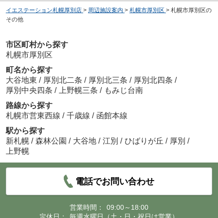
イエステーション札幌厚別店
>
周辺施設案内
>
札幌市厚別区
>
札幌市厚別区の
その他
市区町村から探す
札幌市厚別区
町名から探す
大谷地東
/
厚別北二条
/
厚別北三条
/
厚別北四条
/
厚別中央四条
/
上野幌三条
/
もみじ台南
路線から探す
札幌市営東西線
/
千歳線
/
函館本線
駅から探す
新札幌
/
森林公園
/
大谷地
/
江別
/
ひばりが丘
/
厚別
/
上野幌
電話でお問い合わせ
営業時間：
09:00～18:00
定休日：
毎週水曜日（土・日・祝日は営業）