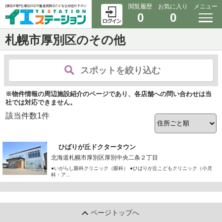
閲覧履歴
お気に入り
メニュー
0
0
札幌市厚別区のその他
スポットを絞り込む
※物件情報の周辺施設紹介のページであり、各店舗への問い合わせは当
社では対応できません。
該当件数
1
件
ひばりが丘ドクタータウン
北海道札幌市厚別区厚別中央二条２丁目
●いがらし眼科クリニック（眼科） ●ひばりが丘こどもクリニック（小児
科・ア...
ページトップへ