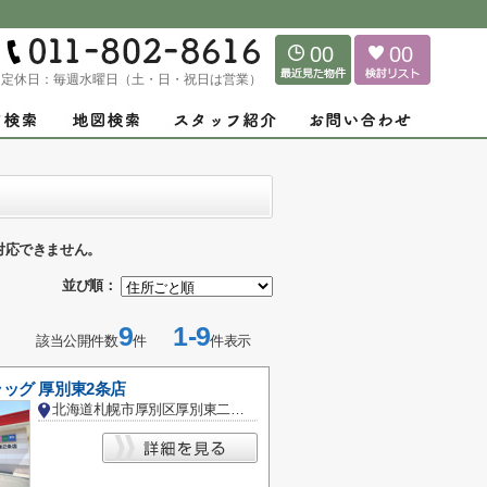
00
00
定休日：
毎週水曜日（土・日・祝日は営業）
対応できません。
並び順：
9
1-9
該当公開件数
件
件表示
ッグ 厚別東2条店
北海道札幌市厚別区厚別東二条１丁目