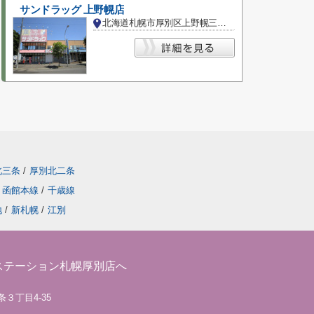
サンドラッグ 上野幌店
北海道札幌市厚別区上野幌三条４丁目
北三条
/
厚別北二条
函館本線
/
千歳線
地
/
新札幌
/
江別
ステーション札幌厚別店へ
条３丁目4-35