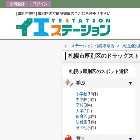
イエステーション札幌厚別店
>
周辺施設
札幌市厚別区のドラッグスト
札幌市厚別区のスポット選択
学ぶ
小学校
(13件)
中学校
(8件)
高校
(3件)
大学
(1件)
保育園
(2件)
幼稚園
(1件)
その他
(6件)
買う