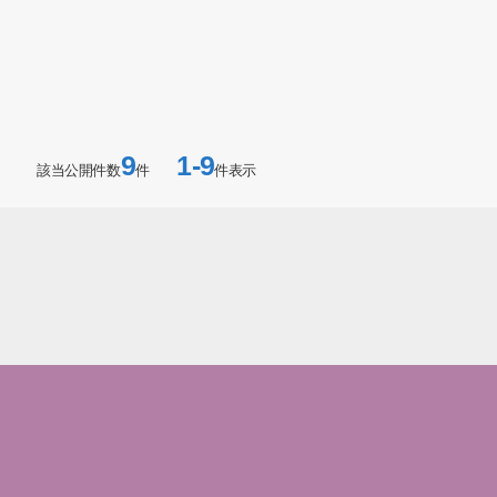
9
1-9
該当公開件数
件
件表示