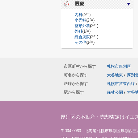
医療
内科
(4件)
小児科
(2件)
整形外科
(2件)
外科
(1件)
総合病院
(2件)
その他
(1件)
市区町村から探す
札幌市厚別区
町名から探す
大谷地東
/
厚別
路線から探す
札幌市営東西線
/
駅から探す
森林公園
/
大谷
厚別区の不動産・売却査定はイエ
〒004-0063 北海道札幌市厚別区厚別西三