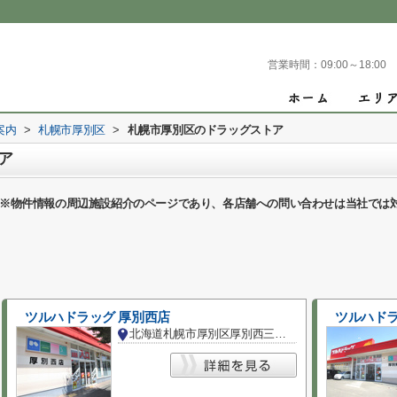
営業時間：
09:00～18:00
案内
>
札幌市厚別区
>
札幌市厚別区のドラッグストア
ア
※物件情報の周辺施設紹介のページであり、各店舗への問い合わせは当社では
ツルハドラッグ 厚別西店
ツルハドラ
北海道札幌市厚別区厚別西三条４丁目