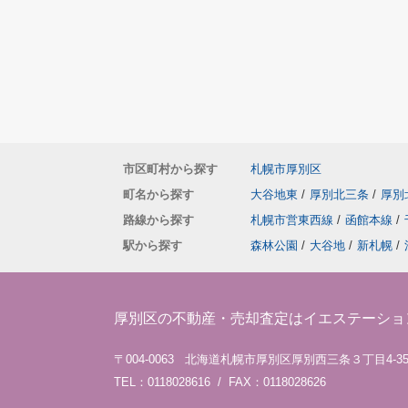
市区町村から探す
札幌市厚別区
町名から探す
大谷地東
/
厚別北三条
/
厚別
路線から探す
札幌市営東西線
/
函館本線
/
駅から探す
森林公園
/
大谷地
/
新札幌
/
厚別区の不動産・売却査定はイエステーショ
〒004-0063 北海道札幌市厚別区厚別西三条３丁目4-3
TEL：0118028616 / FAX：0118028626