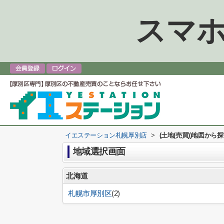
スマホ
イエステーション札幌厚別店
>
(土地(売買))地図から
地域選択画面
北海道
札幌市厚別区
(2)