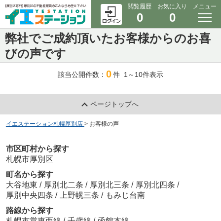
閲覧履歴
お気に入り
メニュー
0
0
弊社でご成約頂いたお客様からのお喜
びの声です
0
該当公開件数：
件 1～10件表示
ページトップへ
イエステーション札幌厚別店
>
お客様の声
市区町村から探す
札幌市厚別区
町名から探す
大谷地東
/
厚別北二条
/
厚別北三条
/
厚別北四条
/
厚別中央四条
/
上野幌三条
/
もみじ台南
路線から探す
札幌市営東西線
/
千歳線
/
函館本線