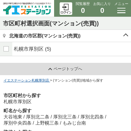
閲覧履歴
お気に入り
メニュー
0
0
市区町村選択画面(マンション(売買))
北海道の市区郡(マンション(売買))
札幌市厚別区
(5)
ページトップへ
イエステーション札幌厚別店
>
(マンション(売買))地域から探す
市区町村から探す
札幌市厚別区
町名から探す
大谷地東
/
厚別北二条
/
厚別北三条
/
厚別北四条
/
厚別中央四条
/
上野幌三条
/
もみじ台南