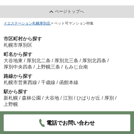
ページトップへ
イエステーション札幌厚別店
>
ペット可マンション特集
市区町村から探す
札幌市厚別区
町名から探す
大谷地東
/
厚別北二条
/
厚別北三条
/
厚別北四条
/
厚別中央四条
/
上野幌三条
/
もみじ台南
路線から探す
札幌市営東西線
/
千歳線
/
函館本線
駅から探す
新札幌
/
森林公園
/
大谷地
/
江別
/
ひばりが丘
/
厚別
/
上野幌
電話でお問い合わせ