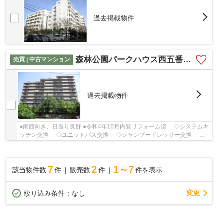
過去掲載物件
森林公園パークハウス西五番街C棟
売買 | 中古マンション
過去掲載物件
●南西向き、日当り良好 ●令和4年10月内装リフォーム済 ◇システムキ
ッチン交換 ◇ユニットバス交換 ◇シャンプードレッサー交換 ◇
ウォシュレット付トイレ交換 ◇フローリング貼...
7
2
1～7
該当物件数
件
販売数
件
件を表示
変更
絞り込み条件：
なし