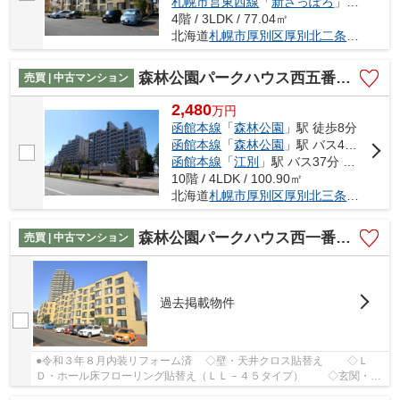
札幌市営東西線
「
新さっぽろ
」駅 バス16分 「厚別北2条5丁目」 停歩2分
4階 / 3LDK / 77.04㎡
北海道
札幌市厚別区
厚別北二条
５丁目2-
森林公園パークハウス西五番街C棟
売買 | 中古マンション
2,480
万
円
函館本線
「
森林公園
」駅 徒歩8分
函館本線
「
森林公園
」駅 バス4分 「厚別北3条4丁目」 停歩1分
函館本線
「
江別
」駅 バス37分 「厚別北3条4丁目」 停歩1分
10階 / 4LDK / 100.90㎡
北海道
札幌市厚別区
厚別北三条
４丁目
森林公園パークハウス西一番街B棟
売買 | 中古マンション
過去掲載物件
●令和３年８月内装リフォーム済 ◇壁・天井クロス貼替え ◇Ｌ
Ｄ・ホール床フローリング貼替え（ＬＬ－４５タイプ） ◇玄関・洋
室７.７帖フロアタイル貼替え ◇洋室カーペット...