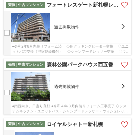
フォートレスゲート新札幌レジデンス
売買 | 中古マンション
過去掲載物件
●令和2年8月内装リフォーム済 ◇IHクッキングヒーター交換 ◇ユニ
ットバス交換（浴室乾燥機付） ◇シャンプードレッサー交換 ◇ウォ
シュレット付トイレ交換 ◇壁・天井クロス貼替...
森林公園パークハウス西五番街C棟
売買 | 中古マンション
過去掲載物件
●南西向き、日当り良好 ●令和４年３月内装リフォーム工事完了 ◇シス
テムキッチン・ユニットバス・シャンプードレッサー・ウォシュレット
付トイレ交換 ◇リビング・ホール・洋室６帖床フ...
ロイヤルシャトー新札幌
売買 | 中古マンション