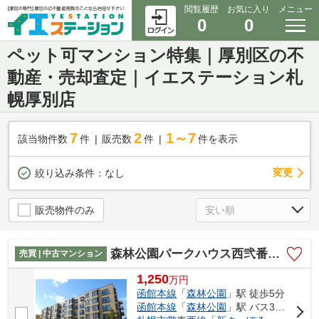
閲覧履歴
お気に入り
メニュー
0
0
ペット可マンション特集｜厚別区の不
動産・売却査定｜イエステーション札
幌厚別店
7
2
1～7
該当物件数
件
販売数
件
件を表示
変更
絞り込み条件：
なし
販売物件のみ
森林公園パークハウス西弐番街A棟
売買 | 中古マンション
1,250
万
円
函館本線
「
森林公園
」駅 徒歩5分
函館本線
「
森林公園
」駅 バス3分 「厚別北2条5丁目」 停歩2分