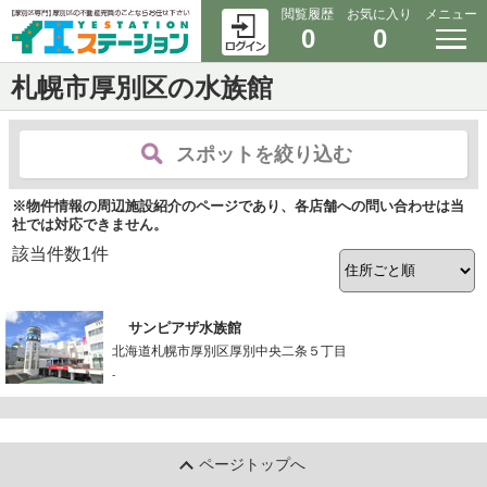
閲覧履歴
お気に入り
メニュー
0
0
札幌市厚別区の水族館
スポットを絞り込む
※物件情報の周辺施設紹介のページであり、各店舗への問い合わせは当
社では対応できません。
該当件数
1
件
サンピアザ水族館
北海道札幌市厚別区厚別中央二条５丁目
-
ページトップへ