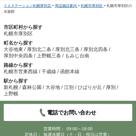
イエステーション札幌厚別店
>
周辺施設案内
>
札幌市厚別区
>
札幌市厚別区の
水族館
市区町村から探す
札幌市厚別区
町名から探す
大谷地東
/
厚別北二条
/
厚別北三条
/
厚別北四条
/
厚別中央四条
/
上野幌三条
/
もみじ台南
路線から探す
札幌市営東西線
/
千歳線
/
函館本線
駅から探す
新札幌
/
森林公園
/
大谷地
/
江別
/
ひばりが丘
/
厚別
/
上野幌
電話でお問い合わせ
営業時間：
09:00～18:00
定休日：
毎週水曜日（土・日・祝日は営業）