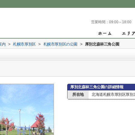
営業時間：
09:00～18:00
案内
>
札幌市厚別区
>
札幌市厚別区の公園
>
厚別北森林三角公園
厚別北森林三角公園の詳細情報
所在地
北海道札幌市厚別区厚別