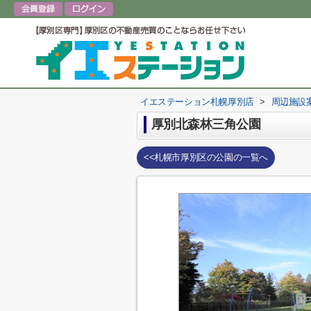
イエステーション札幌厚別店
>
周辺施設
厚別北森林三角公園
<<札幌市厚別区の公園の一覧へ