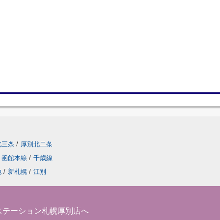
北三条
/
厚別北二条
函館本線
/
千歳線
地
/
新札幌
/
江別
ステーション札幌厚別店へ