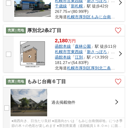
札幌市営東西線
「
新さっぽろ
」駅 徒歩41分
千歳線
「
新札幌
」駅 徒歩42分
267.75㎡(80.99坪)
北海道
札幌市厚別区
もみじ台南
６丁目
厚別北2条2丁目
売買 | 売地
2,180
万
円
函館本線
「
森林公園
」駅 徒歩11分
札幌市営東西線
「
新さっぽろ
」駅 バス10分 「厚別北小学校」 停歩3分
函館本線
「
江別
」駅 バス39分 「厚別北2条2丁目」 停歩3分
181.27㎡(54.83坪)
北海道
札幌市厚別区
厚別北二条
２丁目
もみじ台南６丁目
売買 | 売地
過去掲載物件
●南西向き、日当たり良好 ●道路向かいは「もみじ台南側緑地」につき季
節の木々の色彩が楽しめます ●厚別青葉通（道路幅員１８.０ｍ）に面し