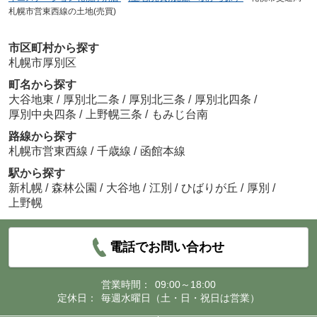
札幌市営東西線の土地(売買)
市区町村から探す
札幌市厚別区
町名から探す
大谷地東
/
厚別北二条
/
厚別北三条
/
厚別北四条
/
厚別中央四条
/
上野幌三条
/
もみじ台南
路線から探す
札幌市営東西線
/
千歳線
/
函館本線
駅から探す
新札幌
/
森林公園
/
大谷地
/
江別
/
ひばりが丘
/
厚別
/
上野幌
電話でお問い合わせ
営業時間：
09:00～18:00
定休日：
毎週水曜日（土・日・祝日は営業）