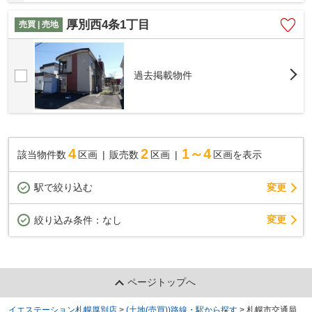
て解放感有り ●建築条件無し(建築条件がござ...
厚別西4条1丁目
売買 | 売地
過去掲載物件
4
2
1～4
該当物件数
区画
販売数
区画
区画を表示
駅で絞り込む
変更
変更
絞り込み条件：
なし
ページトップへ
イエステーション札幌厚別店
>
(土地(売買))路線・駅から探す
>
札幌市交通局