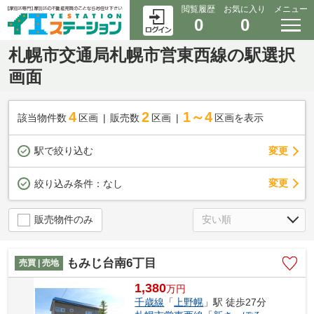
閲覧履歴
お気に入り
メニュー
0
0
札幌市交通局札幌市営東西線の駅選択
画面
4
2
1～4
該当物件数
区画
販売数
区画
区画を表示
駅で絞り込む
変更
変更
絞り込み条件：
なし
販売物件のみ
もみじ台南6丁目
売買 | 売地
1,380
万
円
千歳線
「
上野幌
」駅 徒歩27分