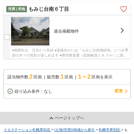
もみじ台南６丁目
売買 | 売地
過去掲載物件
●南西向き、日当たり良好 ●道路向かいは「もみじ台南側緑地」につき季
節の木々の色彩が楽しめます ●厚別青葉通（道路幅員１８.０ｍ）に面し
て解放感有り ●建築条件無し(建築条件がござ...
2
1
1～2
該当物件数
区画
販売数
区画
区画を表示
変更
絞り込み条件：
なし
ページトップへ
イエステーション札幌厚別店
>
(土地(売買))地域から探す
>
札幌市厚別区
>
も