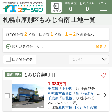
閲覧履歴
お気に入り
メニュー
0
0
札幌市厚別区もみじ台南 土地一覧
2
1
1～2
該当物件数
区画
販売数
区画
区画を表示
変更
絞り込み条件：
なし
販売物件のみ
もみじ台南6丁目
売買 | 売地
1,380
万
円
千歳線
「
上野幌
」駅 徒歩27分
札幌市営東西線
「
新さっぽろ
」駅 徒歩41分
千歳線
「
新札幌
」駅 徒歩42分
267.75㎡(80.99坪)
北海道
札幌市厚別区
もみじ台南
６丁目