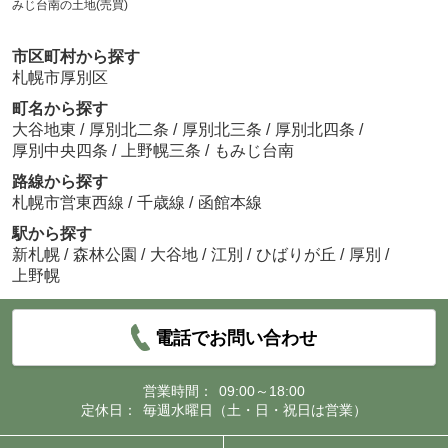
みじ台南の土地(売買)
市区町村から探す
札幌市厚別区
町名から探す
大谷地東
/
厚別北二条
/
厚別北三条
/
厚別北四条
/
厚別中央四条
/
上野幌三条
/
もみじ台南
路線から探す
札幌市営東西線
/
千歳線
/
函館本線
駅から探す
新札幌
/
森林公園
/
大谷地
/
江別
/
ひばりが丘
/
厚別
/
上野幌
電話でお問い合わせ
営業時間：
09:00～18:00
定休日：
毎週水曜日（土・日・祝日は営業）