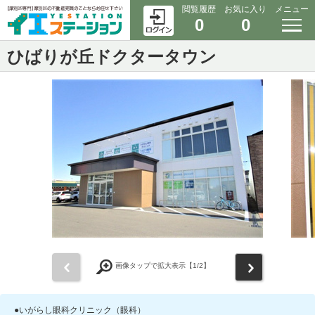
閲覧履歴
お気に入り
メニュー
0
0
ひばりが丘ドクタータウン
前
次
画像タップで拡大表示【
1
/2】
●いがらし眼科クリニック（眼科）