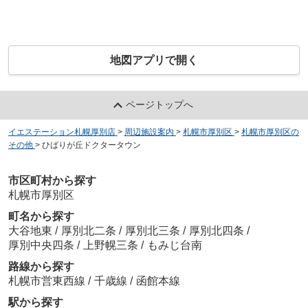
地図アプリで開く
ページトップへ
イエステーション札幌厚別店
>
周辺施設案内
>
札幌市厚別区
>
札幌市厚別区の
その他
>
ひばりが丘ドクタータウン
市区町村から探す
札幌市厚別区
町名から探す
大谷地東
/
厚別北二条
/
厚別北三条
/
厚別北四条
/
厚別中央四条
/
上野幌三条
/
もみじ台南
路線から探す
札幌市営東西線
/
千歳線
/
函館本線
駅から探す