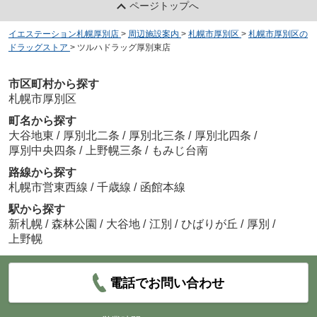
ページトップへ
イエステーション札幌厚別店
>
周辺施設案内
>
札幌市厚別区
>
札幌市厚別区の
ドラッグストア
>
ツルハドラッグ厚別東店
市区町村から探す
札幌市厚別区
町名から探す
大谷地東
/
厚別北二条
/
厚別北三条
/
厚別北四条
/
厚別中央四条
/
上野幌三条
/
もみじ台南
路線から探す
札幌市営東西線
/
千歳線
/
函館本線
駅から探す
新札幌
/
森林公園
/
大谷地
/
江別
/
ひばりが丘
/
厚別
/
上野幌
電話でお問い合わせ