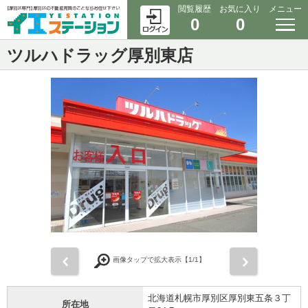
閲覧履歴
お気に入り
メニュー
0
0
ツルハドラッグ厚別東店
前
次
画像タップで拡大表示【
1
/1】
北海道札幌市厚別区厚別東五条３丁
所在地