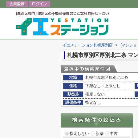
イエステーション札幌厚別店
>
(マンショ
札幌市厚別区厚別北二条 マ
地域
札幌市厚別区厚別北二条
価格
下限なし～上限なし
駅徒歩
指定しない
設備条件
指定なし
指定しない
新築
中古