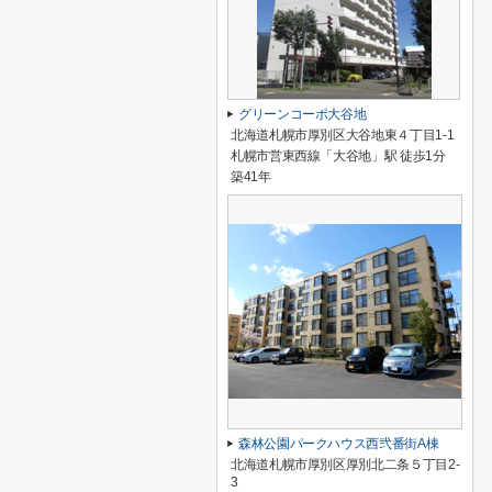
グリーンコーポ大谷地
北海道札幌市厚別区大谷地東４丁目1-1
札幌市営東西線「大谷地」駅 徒歩1分
築41年
森林公園パークハウス西弐番街A棟
北海道札幌市厚別区厚別北二条５丁目2-
3