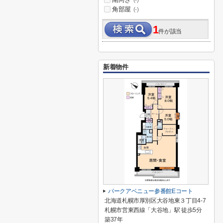
(-)
角部屋
(-)
1
件が該当
新着物件
パークアベニュー参番館Eコート
北海道札幌市厚別区大谷地東３丁目4-7
札幌市営東西線「大谷地」駅 徒歩5分
築37年