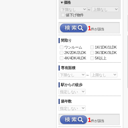
▼価格
～
値下げ物件
1
件が該当
間取り
ワンルーム
1K/1DK/1LDK
2K/2DK/2LDK
3K/3DK/3LDK
4K/4DK/4LDK
5K以上
専有面積
～
駅からの徒歩
築年数
1
件が該当