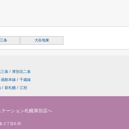
三条
大谷地東
北三条
/
厚別北二条
函館本線
/
千歳線
地
/
新札幌
/
江別
ステーション札幌厚別店へ
条３丁目4-35