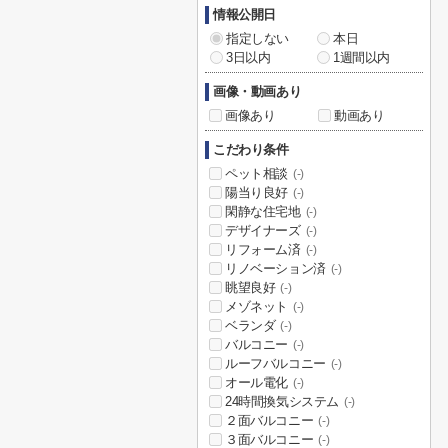
情報公開日
指定しない
本日
3日以内
1週間以内
画像・動画あり
画像あり
動画あり
こだわり条件
ペット相談
(-)
陽当り良好
(-)
閑静な住宅地
(-)
デザイナーズ
(-)
リフォーム済
(-)
リノベーション済
(-)
眺望良好
(-)
メゾネット
(-)
ベランダ
(-)
バルコニー
(-)
ルーフバルコニー
(-)
オール電化
(-)
24時間換気システム
(-)
２面バルコニー
(-)
３面バルコニー
(-)