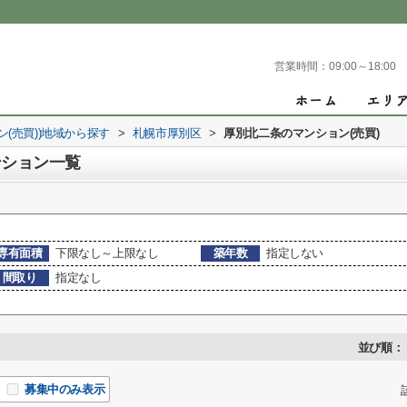
営業時間：
09:00～18:00
ン(売買))地域から探す
>
札幌市厚別区
>
厚別北二条のマンション(売買)
ンション一覧
専有面積
下限なし～上限なし
築年数
指定しない
間取り
指定なし
並び順：
募集中のみ表示