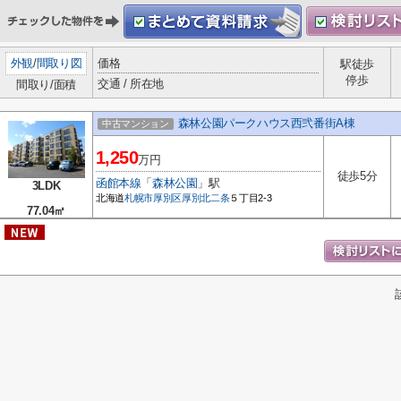
外観
/
間取り図
価格
駅徒歩
停歩
交通 / 所在地
間取り/面積
森林公園パークハウス西弐番街A棟
中古マンション
1,250
万円
徒歩5分
函館本線
「
森林公園
」駅
3LDK
北海道
札幌市厚別区
厚別北二条
５丁目2-3
77.04㎡