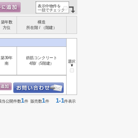
表示中物件を
一括でチェック
築年数
構造
方位
所在階 / （階建）
築39年
鉄筋コンクリート
選択
南
4階/（5階建）
▼
1
1
1-1
該当公開件数
件 販売数
件
件表示