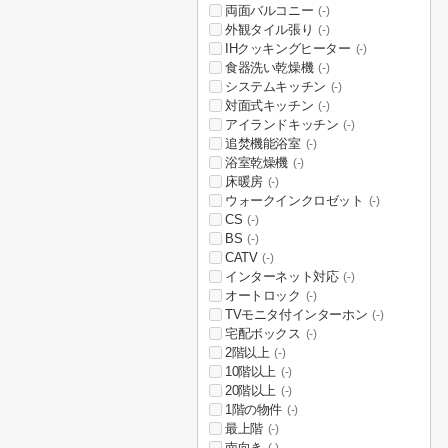
両面バルコニー
(-)
外観タイル張り
(-)
IHクッキングヒーター
(-)
食器洗い乾燥機
(-)
システムキッチン
(-)
対面式キッチン
(-)
アイランドキッチン
(-)
追焚機能浴室
(-)
浴室乾燥機
(-)
床暖房
(-)
ウォークインクロゼット
(-)
CS
(-)
BS
(-)
CATV
(-)
インターネット対応
(-)
オートロック
(-)
TVモニタ付インターホン
(-)
宅配ボックス
(-)
2階以上
(-)
10階以上
(-)
20階以上
(-)
1階の物件
(-)
最上階
(-)
南向き