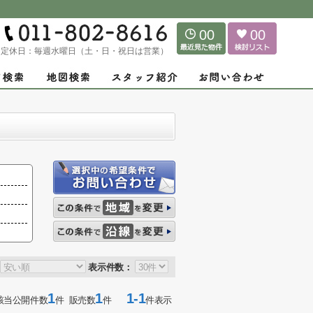
00
00
定休日：
毎週水曜日（土・日・祝日は営業）
表示件数：
1
1
1-1
該当公開件数
件 販売数
件
件表示