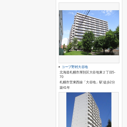
コープ野村大谷地
北海道札幌市厚別区大谷地東２丁目5-
70
札幌市営東西線「大谷地」駅 徒歩2分
築41年