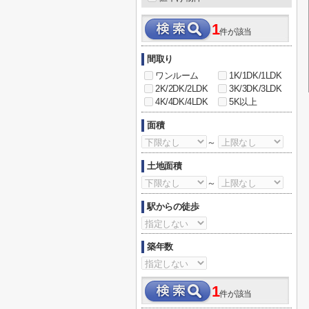
1
件が該当
間取り
ワンルーム
1K/1DK/1LDK
2K/2DK/2LDK
3K/3DK/3LDK
4K/4DK/4LDK
5K以上
面積
～
土地面積
～
駅からの徒歩
築年数
1
件が該当