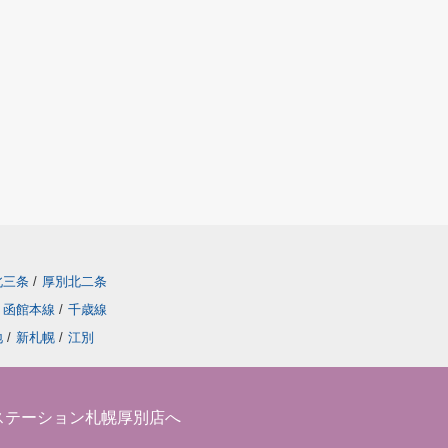
北三条
/
厚別北二条
函館本線
/
千歳線
地
/
新札幌
/
江別
ステーション札幌厚別店へ