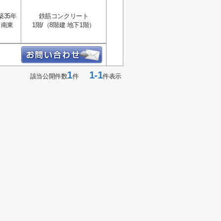
築35年
鉄筋コンクリート
南東
1階/（8階建 地下1階）
1
1-1
該当公開件数
件
件表示