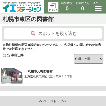
閲覧履歴
お気に入り
メニュー
0
0
札幌市東区の図書館
スポットを絞り込む
※物件情報の周辺施設紹介のページであり、各店舗への問い合わせは当
社では対応できません。
該当件数
1
件
札幌市元町図書館
北海道札幌市東区北三十条東１６丁目
-
ページトップへ