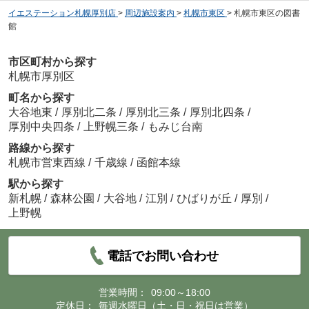
イエステーション札幌厚別店
>
周辺施設案内
>
札幌市東区
>
札幌市東区の図書
館
市区町村から探す
札幌市厚別区
町名から探す
大谷地東
/
厚別北二条
/
厚別北三条
/
厚別北四条
/
厚別中央四条
/
上野幌三条
/
もみじ台南
路線から探す
札幌市営東西線
/
千歳線
/
函館本線
駅から探す
新札幌
/
森林公園
/
大谷地
/
江別
/
ひばりが丘
/
厚別
/
上野幌
電話でお問い合わせ
営業時間：
09:00～18:00
定休日：
毎週水曜日（土・日・祝日は営業）