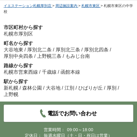
イエステーション札幌厚別店
>
周辺施設案内
>
札幌市東区
>
札幌市東区の中学
校
市区町村から探す
札幌市厚別区
町名から探す
大谷地東
/
厚別北二条
/
厚別北三条
/
厚別北四条
/
厚別中央四条
/
上野幌三条
/
もみじ台南
路線から探す
札幌市営東西線
/
千歳線
/
函館本線
駅から探す
新札幌
/
森林公園
/
大谷地
/
江別
/
ひばりが丘
/
厚別
/
上野幌
電話でお問い合わせ
営業時間：
09:00～18:00
定休日：
毎週水曜日（土・日・祝日は営業）