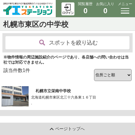
閲覧履歴
お気に入り
メニュー
0
0
札幌市東区の中学校
スポットを絞り込む
※物件情報の周辺施設紹介のページであり、各店舗への問い合わせは当
社では対応できません。
該当件数
1
件
札幌市立栄南中学校
北海道札幌市東区北三十六条東１６丁目
-
ページトップへ