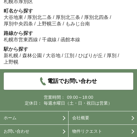
札幌市厚別区
町名から探す
大谷地東
/
厚別北二条
/
厚別北三条
/
厚別北四条
/
厚別中央四条
/
上野幌三条
/
もみじ台南
路線から探す
札幌市営東西線
/
千歳線
/
函館本線
駅から探す
新札幌
/
森林公園
/
大谷地
/
江別
/
ひばりが丘
/
厚別
/
上野幌
電話でお問い合わせ
営業時間：
09:00～18:00
定休日：
毎週水曜日（土・日・祝日は営業）
ホーム
会社概要
お問い合わせ
物件リクエスト