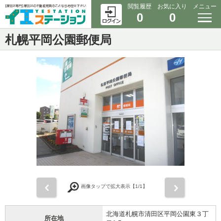
閲覧履歴
お気に入り
メニュー
0
0
札幌平岡公園郵便局
前
次
画像タップで拡大表示【
1
/1】
北海道札幌市清田区平岡公園東３丁
所在地