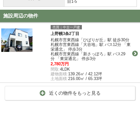
目1-5
施設周辺の物件
売買｜中古一戸建
上野幌3条2丁目
札幌市営東西線「ひばりが丘」駅 徒歩30分
札幌市営東西線「大谷地」駅 バス12分 「東
栄通北」 停歩3分
札幌市営東西線「新さっぽろ」駅 バス29
分 「東栄通北」 停歩3分
2,780万円
間取:
4LDK
建物面積:
139.26㎡ / 42.12坪
土地面積:
216.00㎡ / 65.33坪
近くの物件をもっと見る