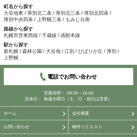
町名から探す
大谷地東
/
厚別北二条
/
厚別北三条
/
厚別北四条
/
厚別中央四条
/
上野幌三条
/
もみじ台南
路線から探す
札幌市営東西線
/
千歳線
/
函館本線
駅から探す
新札幌
/
森林公園
/
大谷地
/
江別
/
ひばりが丘
/
厚別
/
上野幌
電話でお問い合わせ
営業時間：
09:00～18:00
定休日：
毎週水曜日（土・日・祝日は営業）
ホーム
会社概要
お問い合わせ
物件リクエスト