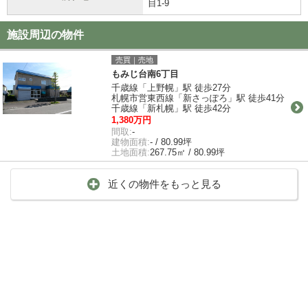
目1-9
施設周辺の物件
売買｜売地
もみじ台南6丁目
千歳線「上野幌」駅 徒歩27分
札幌市営東西線「新さっぽろ」駅 徒歩41分
千歳線「新札幌」駅 徒歩42分
1,380万円
間取:
-
建物面積:
- / 80.99坪
土地面積:
267.75㎡ / 80.99坪
近くの物件をもっと見る