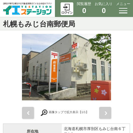
閲覧履歴
お気に入り
メニュー
0
0
札幌もみじ台南郵便局
前
次
画像タップで拡大表示【
1
/1】
北海道札幌市厚別区もみじ台南６丁
所在地