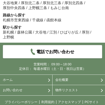
大谷地東
/
厚別北二条
/
厚別北三条
/
厚別北四条
/
厚別中央四条
/
上野幌三条
/
もみじ台南
路線から探す
札幌市営東西線
/
千歳線
/
函館本線
駅から探す
新札幌
/
森林公園
/
大谷地
/
江別
/
ひばりが丘
/
厚別
/
上野幌
電話でお問い合わせ
営業時間：
09:00～18:00
定休日：
毎週水曜日（土・日・祝日は営業）
ホーム
会社概要
お問い合わせ
物件リクエスト
プライバシーポリシー
利用規約
アクセスマップ
PCサイト