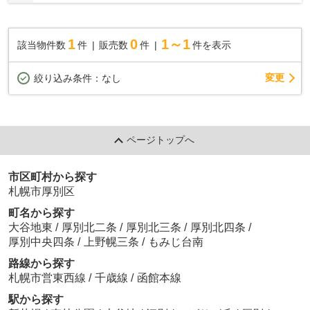
1
0
1～1
該当物件数
件
販売数
件
件を表示
変更
絞り込み条件：
なし
ページトップへ
市区町村から探す
札幌市厚別区
町名から探す
大谷地東
/
厚別北二条
/
厚別北三条
/
厚別北四条
/
厚別中央四条
/
上野幌三条
/
もみじ台南
路線から探す
札幌市営東西線
/
千歳線
/
函館本線
駅から探す