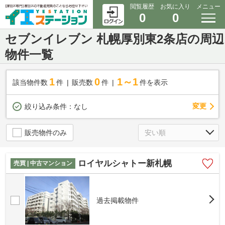
閲覧履歴
お気に入り
メニュー
0
0
セブンイレブン 札幌厚別東2条店の周辺
物件一覧
1
0
1～1
該当物件数
件
販売数
件
件を表示
変更
絞り込み条件：
なし
販売物件のみ
ロイヤルシャトー新札幌
売買 | 中古マンション
過去掲載物件