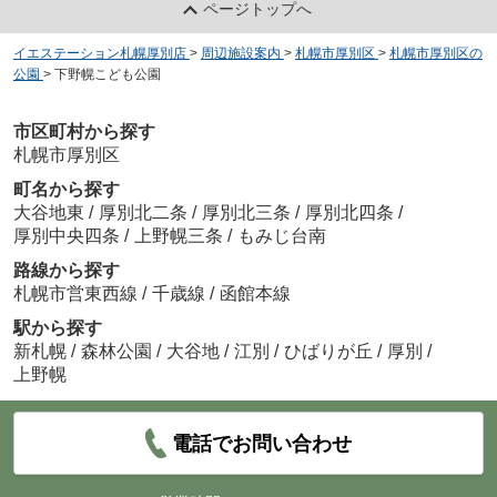
ページトップへ
イエステーション札幌厚別店
>
周辺施設案内
>
札幌市厚別区
>
札幌市厚別区の
公園
>
下野幌こども公園
市区町村から探す
札幌市厚別区
町名から探す
大谷地東
/
厚別北二条
/
厚別北三条
/
厚別北四条
/
厚別中央四条
/
上野幌三条
/
もみじ台南
路線から探す
札幌市営東西線
/
千歳線
/
函館本線
駅から探す
新札幌
/
森林公園
/
大谷地
/
江別
/
ひばりが丘
/
厚別
/
上野幌
電話でお問い合わせ