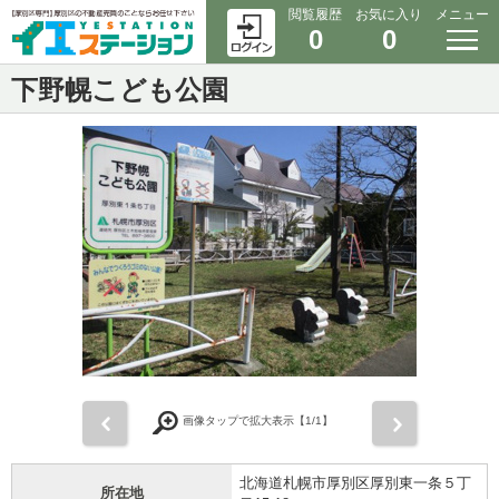
閲覧履歴
お気に入り
メニュー
0
0
下野幌こども公園
前
次
画像タップで拡大表示【
1
/1】
北海道札幌市厚別区厚別東一条５丁
所在地