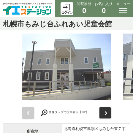
閲覧履歴
お気に入り
メニュー
0
0
札幌市もみじ台ふれあい児童会館
前
次
画像タップで拡大表示【
1
/2】
北海道札幌市厚別区もみじ台東７丁
所在地