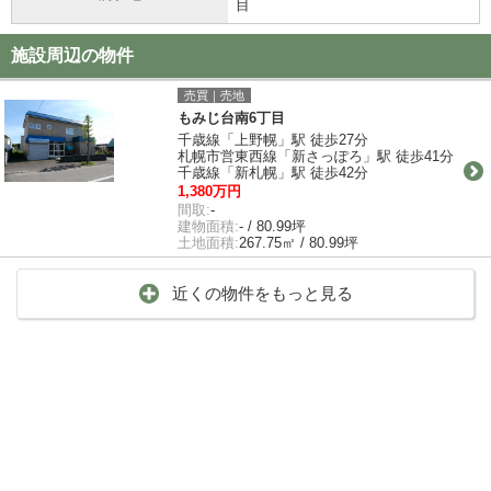
目
施設周辺の物件
売買｜売地
もみじ台南6丁目
千歳線「上野幌」駅 徒歩27分
札幌市営東西線「新さっぽろ」駅 徒歩41分
千歳線「新札幌」駅 徒歩42分
1,380万円
間取:
-
建物面積:
- / 80.99坪
土地面積:
267.75㎡ / 80.99坪
近くの物件をもっと見る