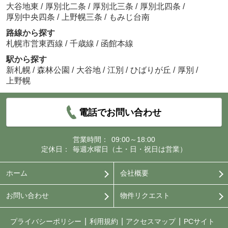
大谷地東
/
厚別北二条
/
厚別北三条
/
厚別北四条
/
厚別中央四条
/
上野幌三条
/
もみじ台南
路線から探す
札幌市営東西線
/
千歳線
/
函館本線
駅から探す
新札幌
/
森林公園
/
大谷地
/
江別
/
ひばりが丘
/
厚別
/
上野幌
電話でお問い合わせ
営業時間：
09:00～18:00
定休日：
毎週水曜日（土・日・祝日は営業）
ホーム
会社概要
お問い合わせ
物件リクエスト
プライバシーポリシー
利用規約
アクセスマップ
PCサイト