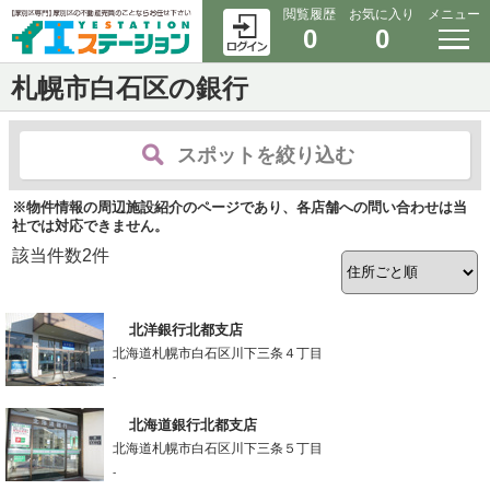
閲覧履歴
お気に入り
メニュー
0
0
札幌市白石区の銀行
スポットを絞り込む
※物件情報の周辺施設紹介のページであり、各店舗への問い合わせは当
社では対応できません。
該当件数
2
件
北洋銀行北都支店
北海道札幌市白石区川下三条４丁目
-
北海道銀行北都支店
北海道札幌市白石区川下三条５丁目
-