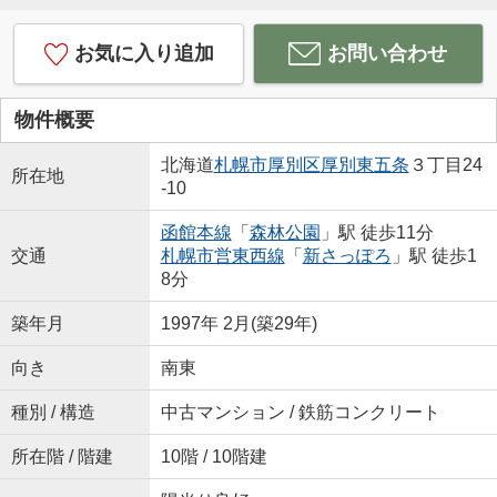
お気に入り追加
お問い合わせ
物件概要
北海道
札幌市厚別区
厚別東五条
３丁目24
所在地
-10
函館本線
「
森林公園
」駅 徒歩11分
交通
札幌市営東西線
「
新さっぽろ
」駅 徒歩1
8分
築年月
1997年 2月(築29年)
向き
南東
種別 / 構造
中古マンション / 鉄筋コンクリート
所在階 / 階建
10階 / 10階建