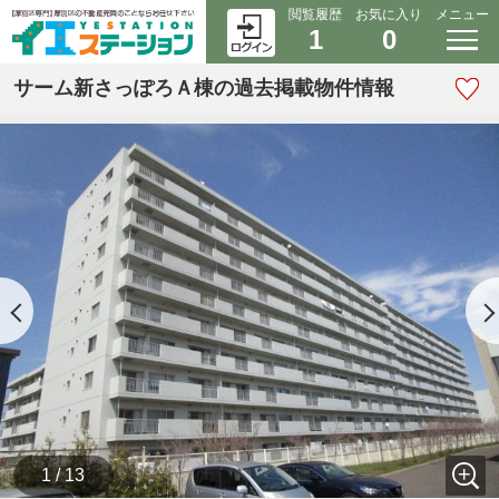
閲覧履歴
お気に入り
メニュー
1
0
サーム新さっぽろＡ棟の過去掲載物件情報
1 / 13