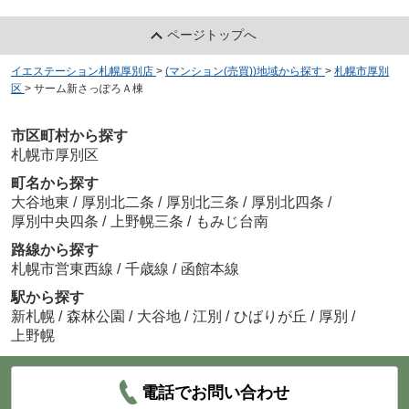
ページトップへ
イエステーション札幌厚別店
>
(マンション(売買))地域から探す
>
札幌市厚別
区
>
サーム新さっぽろＡ棟
市区町村から探す
札幌市厚別区
町名から探す
大谷地東
/
厚別北二条
/
厚別北三条
/
厚別北四条
/
厚別中央四条
/
上野幌三条
/
もみじ台南
路線から探す
札幌市営東西線
/
千歳線
/
函館本線
駅から探す
新札幌
/
森林公園
/
大谷地
/
江別
/
ひばりが丘
/
厚別
/
上野幌
電話でお問い合わせ