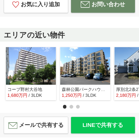
お気に入り追加
お問い合わせ
エリアの近い物件
コープ野村大谷地
森林公園パークハウス西弐番街A棟
厚別北2条
1,680
万
円
/ 3LDK
1,250
万
円
/ 3LDK
2,180
万
円
メールで共有する
LINEで共有する