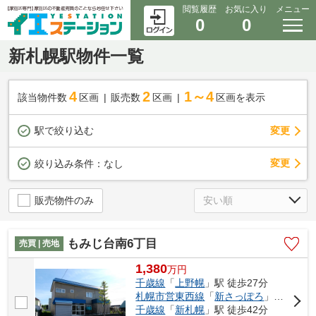
閲覧履歴
お気に入り
メニュー
0
0
新札幌駅物件一覧
4
2
1～4
該当物件数
区画
販売数
区画
区画を表示
駅で絞り込む
変更
変更
絞り込み条件：
なし
販売物件のみ
もみじ台南6丁目
売買 | 売地
1,380
万
円
千歳線
「
上野幌
」駅 徒歩27分
札幌市営東西線
「
新さっぽろ
」駅 徒歩41分
千歳線
「
新札幌
」駅 徒歩42分