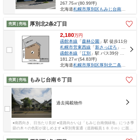
267.75㎡(80.99坪)
北海道
札幌市厚別区
もみじ台南
６丁目
厚別北2条2丁目
売買 | 売地
2,180
万
円
函館本線
「
森林公園
」駅 徒歩11分
札幌市営東西線
「
新さっぽろ
」駅 バス10分 「厚別北小学校」 停歩3分
函館本線
「
江別
」駅 バス39分 「厚別北2条2丁目」 停歩3分
181.27㎡(54.83坪)
北海道
札幌市厚別区
厚別北二条
２丁目
もみじ台南６丁目
売買 | 売地
過去掲載物件
●南西向き、日当たり良好 ●道路向かいは「もみじ台南側緑地」につき季
節の木々の色彩が楽しめます ●厚別青葉通（道路幅員１８.０ｍ）に面し
て解放感有り ●建築条件無し(建築条件がござ...