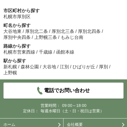
市区町村から探す
札幌市厚別区
町名から探す
大谷地東
/
厚別北二条
/
厚別北三条
/
厚別北四条
/
厚別中央四条
/
上野幌三条
/
もみじ台南
路線から探す
札幌市営東西線
/
千歳線
/
函館本線
駅から探す
新札幌
/
森林公園
/
大谷地
/
江別
/
ひばりが丘
/
厚別
/
上野幌
電話でお問い合わせ
営業時間：
09:00～18:00
定休日：
毎週水曜日（土・日・祝日は営業）
ホーム
会社概要