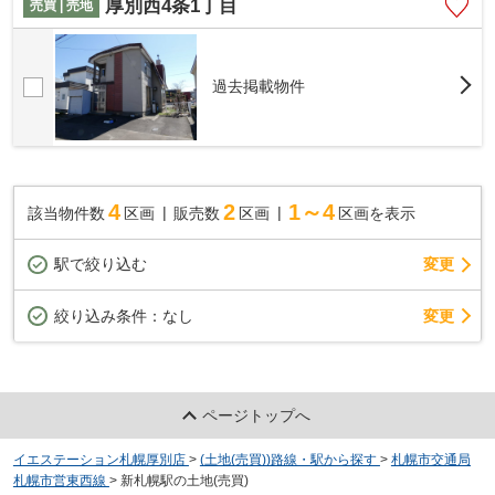
厚別西4条1丁目
売買 | 売地
過去掲載物件
4
2
1～4
該当物件数
区画
販売数
区画
区画を表示
駅で絞り込む
変更
変更
絞り込み条件：
なし
ページトップへ
イエステーション札幌厚別店
>
(土地(売買))路線・駅から探す
>
札幌市交通局
札幌市営東西線
>
新札幌駅の土地(売買)